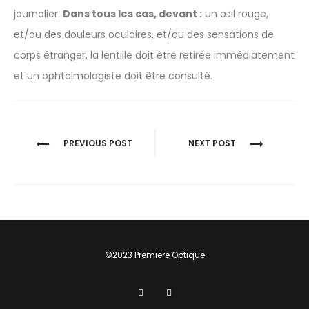
journalier.
Dans tous les cas, devant :
un œil rouge,
et/ou des douleurs oculaires, et/ou des sensations de
corps étranger, la lentille doit être retirée immédiatement
et un ophtalmologiste doit être consulté.
Navigation
PREVIOUS POST
NEXT POST
de
l’article
©2023 Premiere Optique
F
I
a
n